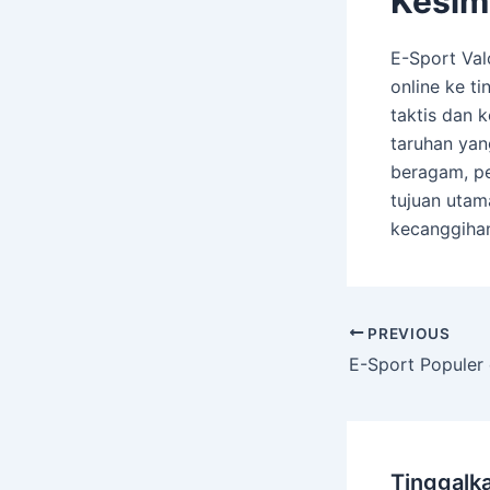
Kesim
E-Sport Va
online ke t
taktis dan 
taruhan yan
beragam, pe
tujuan utam
kecanggihan
PREVIOUS
E-Sport Populer
Tinggalk