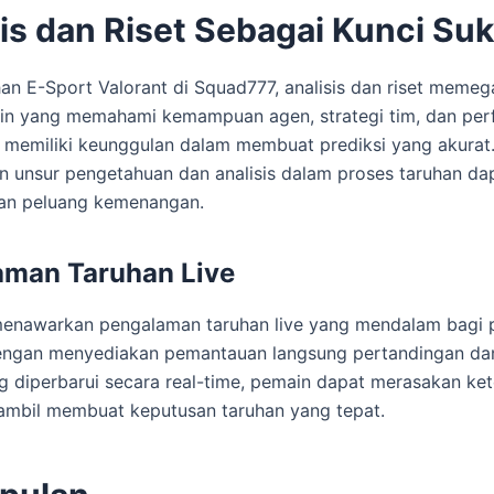
is dan Riset Sebagai Kunci Su
an E-Sport Valorant di Squad777, analisis dan riset meme
ain yang memahami kemampuan agen, strategi tim, dan pe
memiliki keunggulan dalam membuat prediksi yang akurat
 unsur pengetahuan dan analisis dalam proses taruhan da
an peluang kemenangan.
aman Taruhan Live
enawarkan pengalaman taruhan live yang mendalam bagi p
Dengan menyediakan pemantauan langsung pertandingan da
g diperbarui secara real-time, pemain dapat merasakan ke
ambil membuat keputusan taruhan yang tepat.