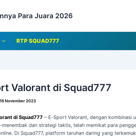
nnya Para Juara 2026
RTP SQUAD777
rt Valorant di Squad777
16 November 2023
lorant di Squad777
– E-Sport Valorant, dengan kombinasi u
-menembak dan strategi taktis, telah memikat para pengg
nline. Di Squad777, platform taruhan daring yang terkemuk