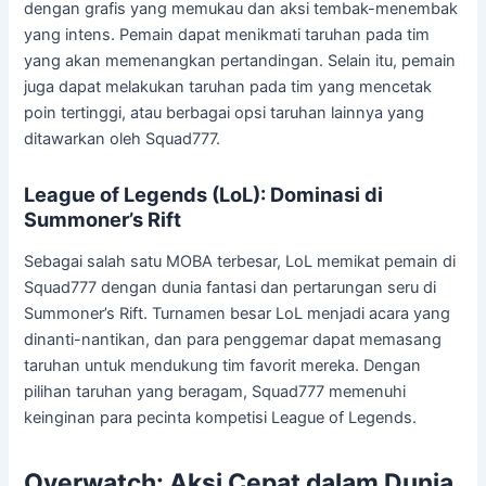
dengan grafis yang memukau dan aksi tembak-menembak
yang intens. Pemain dapat menikmati taruhan pada tim
yang akan memenangkan pertandingan. Selain itu, pemain
juga dapat melakukan taruhan pada tim yang mencetak
poin tertinggi, atau berbagai opsi taruhan lainnya yang
ditawarkan oleh Squad777.
League of Legends (LoL): Dominasi di
Summoner’s Rift
Sebagai salah satu MOBA terbesar, LoL memikat pemain di
Squad777 dengan dunia fantasi dan pertarungan seru di
Summoner’s Rift. Turnamen besar LoL menjadi acara yang
dinanti-nantikan, dan para penggemar dapat memasang
taruhan untuk mendukung tim favorit mereka. Dengan
pilihan taruhan yang beragam, Squad777 memenuhi
keinginan para pecinta kompetisi League of Legends.
Overwatch: Aksi Cepat dalam Dunia