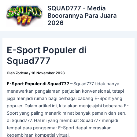
Lewati
SQUAD777 - Media
ke
Bocorannya Para Juara
konten
2026
E-Sport Populer di
Squad777
Oleh
7odcuo
/
16 November 2023
E-Sport Populer di Squad777
–
Squad777 tidak hanya
menawarkan pengalaman perjudian konvensional, tetapi
juga menjadi rumah bagi berbagai cabang E-Sport yang
populer. Dalam artikel ini, kita akan menjelajahi beberapa E-
Sport yang paling menarik minat banyak pemain dan seru
di Squad777. Hal ini yang membuat Squad777 menjadi
tempat para penggemar E-Sport dapat merasakan
kegembiraan kompetisi virtual.