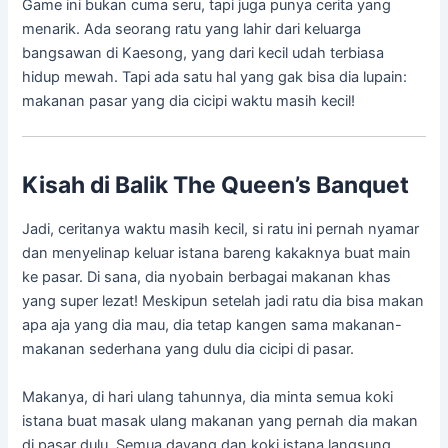
Game ini bukan cuma seru, tapi juga punya cerita yang
menarik. Ada seorang ratu yang lahir dari keluarga
bangsawan di Kaesong, yang dari kecil udah terbiasa
hidup mewah. Tapi ada satu hal yang gak bisa dia lupain:
makanan pasar yang dia cicipi waktu masih kecil!
Kisah di Balik The Queen’s Banquet
Jadi, ceritanya waktu masih kecil, si ratu ini pernah nyamar
dan menyelinap keluar istana bareng kakaknya buat main
ke pasar. Di sana, dia nyobain berbagai makanan khas
yang super lezat! Meskipun setelah jadi ratu dia bisa makan
apa aja yang dia mau, dia tetap kangen sama makanan-
makanan sederhana yang dulu dia cicipi di pasar.
Makanya, di hari ulang tahunnya, dia minta semua koki
istana buat masak ulang makanan yang pernah dia makan
di pasar dulu. Semua dayang dan koki istana langsung