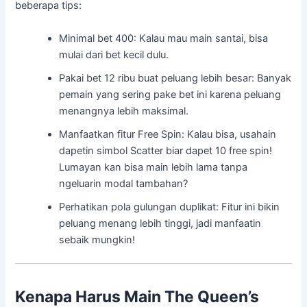
beberapa tips:
Minimal bet 400: Kalau mau main santai, bisa
mulai dari bet kecil dulu.
Pakai bet 12 ribu buat peluang lebih besar: Banyak
pemain yang sering pake bet ini karena peluang
menangnya lebih maksimal.
Manfaatkan fitur Free Spin: Kalau bisa, usahain
dapetin simbol Scatter biar dapet 10 free spin!
Lumayan kan bisa main lebih lama tanpa
ngeluarin modal tambahan?
Perhatikan pola gulungan duplikat: Fitur ini bikin
peluang menang lebih tinggi, jadi manfaatin
sebaik mungkin!
Kenapa Harus Main The Queen’s