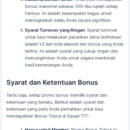
bonus maksimal sebesar 200 ribu rupiah setiap
harinya. Ini adalah kesempatan bagus untuk
meningkatkan saldo Anda secara signifikan.
Syarat Turnover yang Ringan
: Syarat turnover
untuk bisa melakukan penarikan dana (withdraw)
adalah x3 dari total deposit dan bonus yang Anda
terima. Ini adalah syarat yang cukup ringan dan
memungkinkan Anda untuk segera menikmati
hasil kemenangan Anda.
Syarat dan Ketentuan Bonus
Tentu saja, setiap promo bonus memiliki syarat dan
ketentuan yang berlaku. Berikut adalah syarat dan
ketentuan yang perlu Anda perhatikan untuk bisa
mendapatkan Bonus Tobrut di Squad 777:
Hanya untuk Member
: Promo Bonus Tobrut ini