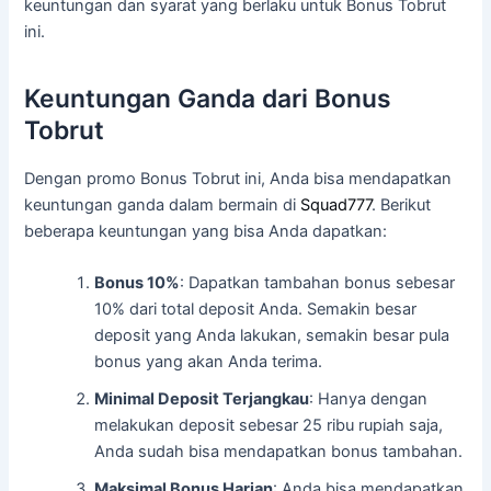
keuntungan dan syarat yang berlaku untuk Bonus Tobrut
ini.
Keuntungan Ganda dari Bonus
Tobrut
Dengan promo Bonus Tobrut ini, Anda bisa mendapatkan
keuntungan ganda dalam bermain di
Squad777
. Berikut
beberapa keuntungan yang bisa Anda dapatkan:
Bonus 10%
: Dapatkan tambahan bonus sebesar
10% dari total deposit Anda. Semakin besar
deposit yang Anda lakukan, semakin besar pula
bonus yang akan Anda terima.
Minimal Deposit Terjangkau
: Hanya dengan
melakukan deposit sebesar 25 ribu rupiah saja,
Anda sudah bisa mendapatkan bonus tambahan.
Maksimal Bonus Harian
: Anda bisa mendapatkan