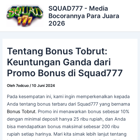
Lewati
SQUAD777 - Media
ke
Bocorannya Para Juara
konten
2026
Tentang Bonus Tobrut:
Keuntungan Ganda dari
Promo Bonus di Squad777
Oleh
7odcuo
/
10 Juni 2024
Pada kesempatan ini, kami ingin memperkenalkan kepada
Anda tentang bonus terbaru dari Squad777 yang bernama
Bonus Tobrut
. Promo ini menawarkan bonus sebesar 10%
dengan minimal deposit hanya 25 ribu rupiah, dan Anda
bisa mendapatkan bonus maksimal sebesar 200 ribu
rupiah setiap harinya. Mari kita simak lebih lanjut tentang