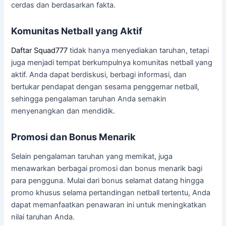
cerdas dan berdasarkan fakta.
Komunitas Netball yang Aktif
Daftar Squad777
tidak hanya menyediakan taruhan, tetapi
juga menjadi tempat berkumpulnya komunitas netball yang
aktif. Anda dapat berdiskusi, berbagi informasi, dan
bertukar pendapat dengan sesama penggemar netball,
sehingga pengalaman taruhan Anda semakin
menyenangkan dan mendidik.
Promosi dan Bonus Menarik
Selain pengalaman taruhan yang memikat, juga
menawarkan berbagai promosi dan bonus menarik bagi
para pengguna. Mulai dari bonus selamat datang hingga
promo khusus selama pertandingan netball tertentu, Anda
dapat memanfaatkan penawaran ini untuk meningkatkan
nilai taruhan Anda.