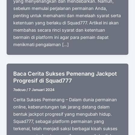
yang menyenangkan dan mendebarkan. Namun,
sebelum memulai perjalanan permainan Anda,
penting untuk memahami dan menelaah syarat serta
ketentuan yang berlaku di Squad777. Artikel ini akan
membahas secara rinci syarat dan ketentuan
bermain di platform ini agar para pemain dapat
menikmati pengalaman […]
Baca Cerita Sukses Pemenang Jackpot
Progresif di Squad777
7odcuo
/
7 Januari 2024
Cerita Sukses Pemenang – Dalam dunia permainan
online, keberuntungan tak jarang datang dalam
bentuk jackpot progresif yang mengubah hidup.
Squad777, sebagai platform permainan yang
terkenal, telah menjadi saksi berbagai kisah sukses