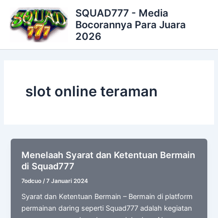
Lewati
SQUAD777 - Media
ke
Bocorannya Para Juara
konten
2026
slot online teraman
Menelaah Syarat dan Ketentuan Bermain
di Squad777
7odcuo
/
7 Januari 2024
Syarat dan Ketentuan Bermain – Bermain di platform
permainan daring seperti Squad777 adalah kegiatan