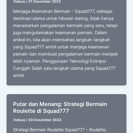
7odcuo
/
31 Desember 2023
Menjaga Keamanan Bermain – Squad777, sebagai
destinasi utama untuk hiburan daring, tidak hanya
menawarkan pengalaman bermain yang seru, tetapi
juga mengutamakan keamanan pemain. Dalam
artikel ini, kita akan membahas langkah-langkah
yang Squad777 ambil untuk menjaga keamanan
pemain dan membuat pengalaman bermain menjadi
lebih nyaman. Penggunaan Teknologi Enkripsi
Canggih Salah satu langkah utama yang Squad777
ambil
Putar dan Menang: Strategi Bermain
Roulette di Squad777
7odcuo
/
30 Desember 2023
Strategi Bermain Roulette Squad777 – Roulette,