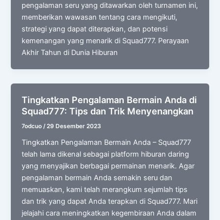
pengalaman seru yang ditawarkan oleh turnamen ini,
memberikan wawasan tentang cara mengikuti,
strategi yang dapat diterapkan, dan potensi
kemenangan yang menarik di Squad777. Perayaan
Akhir Tahun di Dunia Hiburan
Tingkatkan Pengalaman Bermain Anda di
Squad777: Tips dan Trik Menyenangkan
7odcuo
/
29 Desember 2023
Tingkatkan Pengalaman Bermain Anda – Squad777
telah lama dikenal sebagai platform hiburan daring
yang menyajikan berbagai permainan menarik. Agar
pengalaman bermain Anda semakin seru dan
memuaskan, kami telah merangkum sejumlah tips
dan trik yang dapat Anda terapkan di Squad777. Mari
jelajahi cara meningkatkan kegembiraan Anda dalam