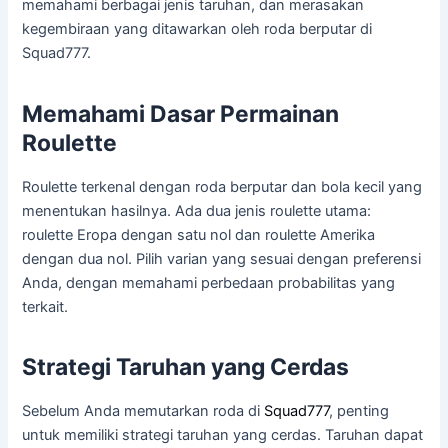
memahami berbagai jenis taruhan, dan merasakan
kegembiraan yang ditawarkan oleh roda berputar di
Squad777.
Memahami Dasar Permainan
Roulette
Roulette terkenal dengan roda berputar dan bola kecil yang
menentukan hasilnya. Ada dua jenis roulette utama:
roulette Eropa dengan satu nol dan roulette Amerika
dengan dua nol. Pilih varian yang sesuai dengan preferensi
Anda, dengan memahami perbedaan probabilitas yang
terkait.
Strategi Taruhan yang Cerdas
Sebelum Anda memutarkan roda di
Squad777
, penting
untuk memiliki strategi taruhan yang cerdas. Taruhan dapat