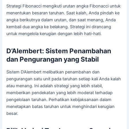
Strategi Fibonacci mengikuti urutan angka Fibonacci untuk
menentukan besaran taruhan. Saat kalah, Anda pindah ke
angka berikutnya dalam urutan, dan saat menang, Anda
kembali dua angka ke belakang. Strategi ini dirancang
untuk mengelola kerugian dengan lebih hati-hati.
D’Alembert: Sistem Penambahan
dan Pengurangan yang Stabil
Sistem D’Alembert melibatkan penambahan dan
pengurangan satu unit pada taruhan setiap kali Anda kalah
atau menang. Ini adalah strategi yang lebih stabil,
memberikan pendekatan yang lebih moderat terhadap
pengelolaan taruhan. Perhatikan kebijaksanaan dalam
menetapkan batas taruhan untuk menghindari kerugian
besar.