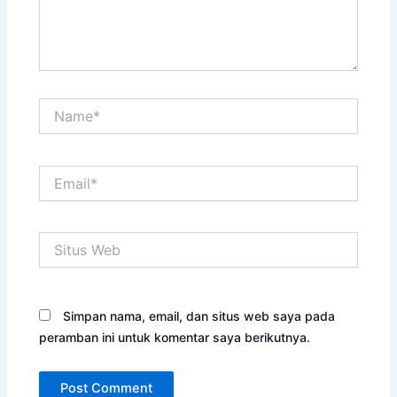
Name*
Email*
Situs
Web
Simpan nama, email, dan situs web saya pada
peramban ini untuk komentar saya berikutnya.