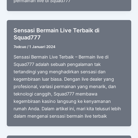
permainan live di Squad777
Sensasi Bermain Live Terbaik di
Squad777
7odcuo
/
1 Januari 2024
Sensasi Bermain Live Terbaik – Bermain live di
Squad777 adalah sebuah pengalaman tak
tertandingi yang menghadirkan sensasi dan
kegembiraan luar biasa. Dengan live dealer yang
profesional, variasi permainan yang menarik, dan
teknologi canggih, Squad777 membawa
kegembiraan kasino langsung ke kenyamanan
rumah Anda. Dalam artikel ini, mari kita telusuri lebih
dalam mengenai sensasi bermain live terbaik