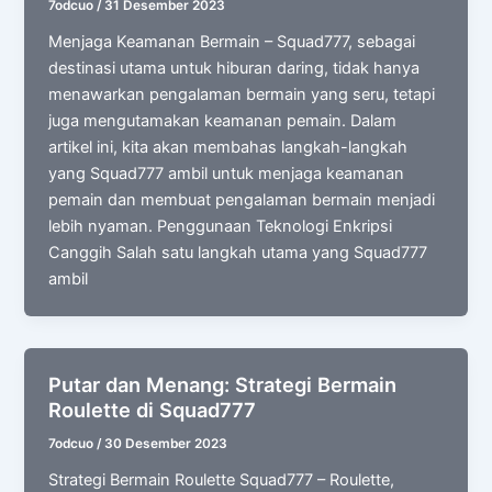
7odcuo
/
31 Desember 2023
Menjaga Keamanan Bermain – Squad777, sebagai
destinasi utama untuk hiburan daring, tidak hanya
menawarkan pengalaman bermain yang seru, tetapi
juga mengutamakan keamanan pemain. Dalam
artikel ini, kita akan membahas langkah-langkah
yang Squad777 ambil untuk menjaga keamanan
pemain dan membuat pengalaman bermain menjadi
lebih nyaman. Penggunaan Teknologi Enkripsi
Canggih Salah satu langkah utama yang Squad777
ambil
Putar dan Menang: Strategi Bermain
Roulette di Squad777
7odcuo
/
30 Desember 2023
Strategi Bermain Roulette Squad777 – Roulette,