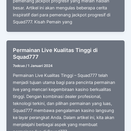
pemenang jackpot progresif yang meraih hadiah
besar. Artikel ini akan mengulas beberapa cerita
inspiratif dari para pemenang jackpot progresif di
Squad777. Kisah Pemain yang
Permainan Live Kualitas Tinggi di
Squad777
7odcuo
/
1 Januari 2024
Permainan Live Kualitas Tinggi – Squad777 telah
menjadi tujuan utama bagi para pencinta permainan
live yang mencari kegembiraan kasino berkualitas
tinggi. Dengan kombinasi dealer profesional,
teknologi terkini, dan pilihan permainan yang luas,
Squad777 membawa pengalaman kasino langsung
ke layar perangkat Anda. Dalam artikel ini, kita akan
menjelajahi berbagai aspek yang membuat