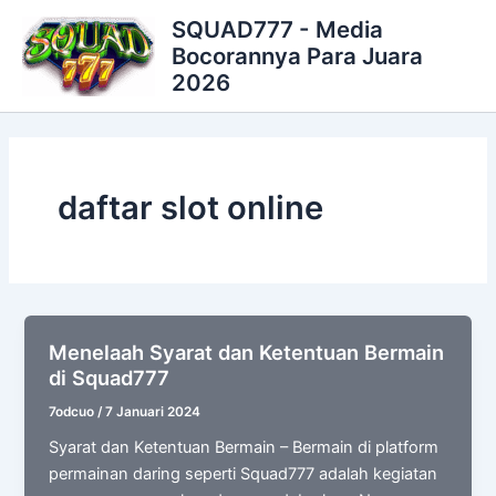
Lewati
SQUAD777 - Media
ke
Bocorannya Para Juara
konten
2026
daftar slot online
Menelaah Syarat dan Ketentuan Bermain
di Squad777
7odcuo
/
7 Januari 2024
Syarat dan Ketentuan Bermain – Bermain di platform
permainan daring seperti Squad777 adalah kegiatan