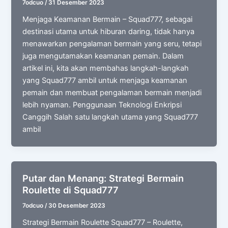
7odcuo
/
31 Desember 2023
Menjaga Keamanan Bermain – Squad777, sebagai
destinasi utama untuk hiburan daring, tidak hanya
menawarkan pengalaman bermain yang seru, tetapi
juga mengutamakan keamanan pemain. Dalam
artikel ini, kita akan membahas langkah-langkah
yang Squad777 ambil untuk menjaga keamanan
pemain dan membuat pengalaman bermain menjadi
lebih nyaman. Penggunaan Teknologi Enkripsi
Canggih Salah satu langkah utama yang Squad777
ambil
Putar dan Menang: Strategi Bermain
Roulette di Squad777
7odcuo
/
30 Desember 2023
Strategi Bermain Roulette Squad777 – Roulette,