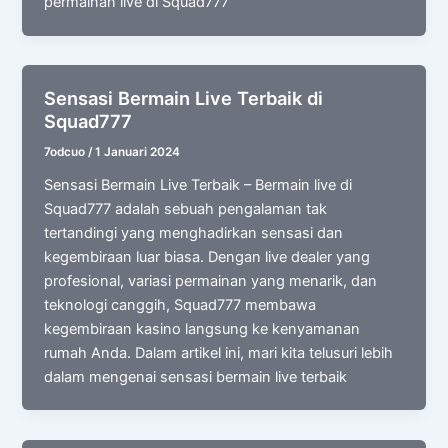
permainan live di Squad777
Sensasi Bermain Live Terbaik di
Squad777
7odcuo
/
1 Januari 2024
Sensasi Bermain Live Terbaik – Bermain live di
Squad777 adalah sebuah pengalaman tak
tertandingi yang menghadirkan sensasi dan
kegembiraan luar biasa. Dengan live dealer yang
profesional, variasi permainan yang menarik, dan
teknologi canggih, Squad777 membawa
kegembiraan kasino langsung ke kenyamanan
rumah Anda. Dalam artikel ini, mari kita telusuri lebih
dalam mengenai sensasi bermain live terbaik