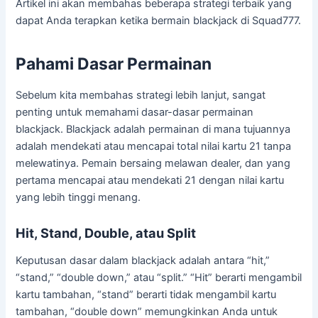
Artikel ini akan membahas beberapa strategi terbaik yang
dapat Anda terapkan ketika bermain blackjack di Squad777.
Pahami Dasar Permainan
Sebelum kita membahas strategi lebih lanjut, sangat
penting untuk memahami dasar-dasar permainan
blackjack. Blackjack adalah permainan di mana tujuannya
adalah mendekati atau mencapai total nilai kartu 21 tanpa
melewatinya. Pemain bersaing melawan dealer, dan yang
pertama mencapai atau mendekati 21 dengan nilai kartu
yang lebih tinggi menang.
Hit, Stand, Double, atau Split
Keputusan dasar dalam blackjack adalah antara “hit,”
“stand,” “double down,” atau “split.” “Hit” berarti mengambil
kartu tambahan, “stand” berarti tidak mengambil kartu
tambahan, “double down” memungkinkan Anda untuk