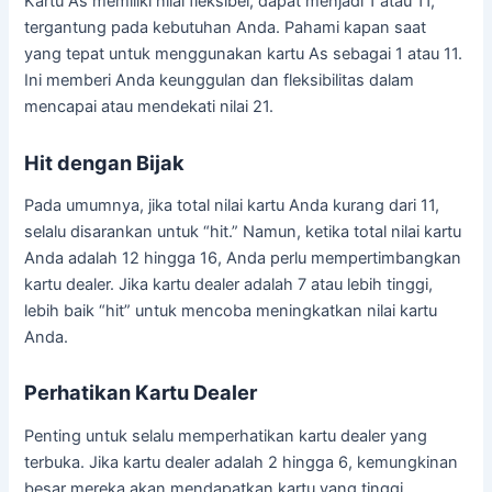
Kartu As memiliki nilai fleksibel, dapat menjadi 1 atau 11,
tergantung pada kebutuhan Anda. Pahami kapan saat
yang tepat untuk menggunakan kartu As sebagai 1 atau 11.
Ini memberi Anda keunggulan dan fleksibilitas dalam
mencapai atau mendekati nilai 21.
Hit dengan Bijak
Pada umumnya, jika total nilai kartu Anda kurang dari 11,
selalu disarankan untuk “hit.” Namun, ketika total nilai kartu
Anda adalah 12 hingga 16, Anda perlu mempertimbangkan
kartu dealer. Jika kartu dealer adalah 7 atau lebih tinggi,
lebih baik “hit” untuk mencoba meningkatkan nilai kartu
Anda.
Perhatikan Kartu Dealer
Penting untuk selalu memperhatikan kartu dealer yang
terbuka. Jika kartu dealer adalah 2 hingga 6, kemungkinan
besar mereka akan mendapatkan kartu yang tinggi.