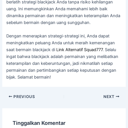
berlatih strategi blackjack Anda tanpa risiko kehilangan
uang. Ini memungkinkan Anda memahami lebih baik
dinamika permainan dan meningkatkan keterampilan Anda
sebelum bermain dengan uang sungguhan.
Dengan menerapkan strategi-strategi ini, Anda dapat
meningkatkan peluang Anda untuk meraih kemenangan
saat bermain blackjack di
Link Alternatif Squad777
. Selalu
ingat bahwa blackjack adalah permainan yang melibatkan
keterampilan dan keberuntungan, jadi nikmatilah setiap
permainan dan pertimbangkan setiap keputusan dengan
bijak. Selamat bermain!
PREVIOUS
NEXT
Tinggalkan Komentar