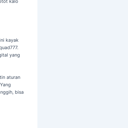
tot kalo
ini kayak
Squad777.
gital yang
tin aturan
 Yang
nggih, bisa