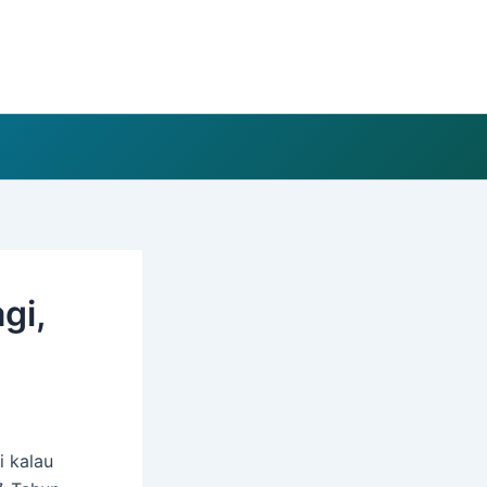
gi,
i kalau