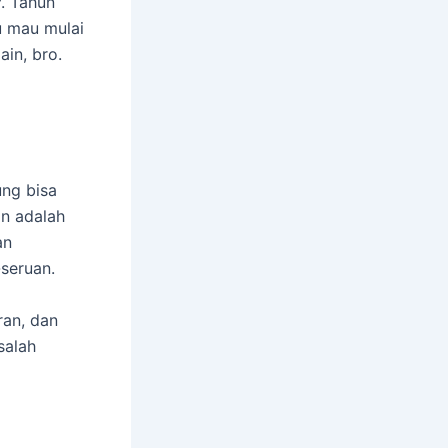
. Tahun
u mau mulai
ain, bro.
ung bisa
in adalah
an
-seruan.
ran, dan
salah