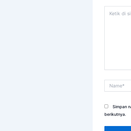
Ketik
di
sini..
Name*
Simpan n
berikutnya.