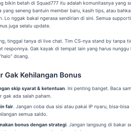
ng bikin betah di Squad777 itu adalah komunitasnya yang s
 yang seneng bantuin member baru, kasih tips, atau bahk
. Lo nggak bakal ngerasa sendirian di sini. Semua supportif
nus juga selalu update.
ng, tinggal tanya di live chat. Tim CS-nya stand by tanpa t
t responnya. Gak kayak di tempat lain yang harus nunggu
“halo” doang.
ar Gak Kehilangan Bonus
ngan skip syarat & ketentuan
. Ini penting banget. Baca sa
ar gak ada salah paham.
n fair
. Jangan coba dua sisi atau pakai IP nyaru, bisa-bisa
hilangan semua saldo.
nakan bonus dengan strategi
. Jangan langsung di bakar 