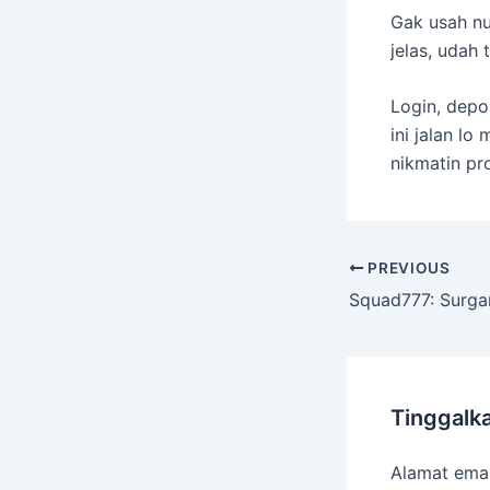
Gak usah nu
jelas, udah
Login, depo
ini jalan lo
nikmatin pro
PREVIOUS
Tinggalk
Alamat emai