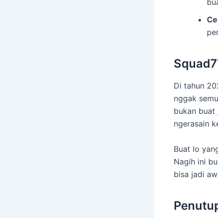
bu
Ce
pe
Squad7
Di tahun 20
nggak semu
bukan buat 
ngerasain k
Buat lo yan
Nagih ini b
bisa jadi awa
Penutup