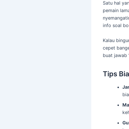
Satu hal ya
pemain lama
nyemangatin
info soal bo
Kalau bingu
cepet bange
buat jawab 
Tips Bi
Ja
bi
Mai
ke
Gu