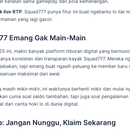
at kenalan sama gameplay dan pola kemenangan.
k live RTP
. Squad777 punya fitur ini buat ngebantu lo liat 
rmainan yang lagi gacor.
77 Emang Gak Main-Main
25 ini, makin banyak platform hiburan digital yang bermunc
anya konsisten dan transparan kayak Squad777. Mereka n
jebakan, tapi emang buat ngasih peluang ke member baru 
eseruan maksimal dari awal.
g masih mikir-mikir, ini waktunya berhenti mikir dan mulai 
ukan cuma soal saldo tambahan, tapi juga soal pengalaman
l dari cerita hoki lo di dunia digital.
: Jangan Nunggu, Klaim Sekarang