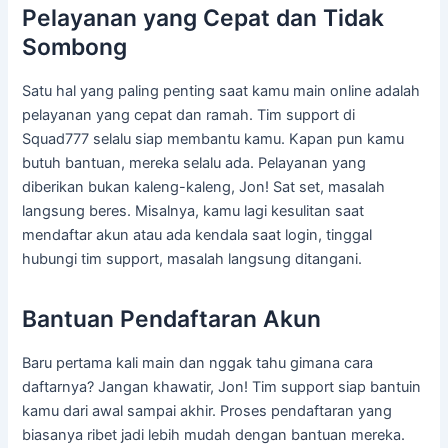
Pelayanan yang Cepat dan Tidak
Sombong
Satu hal yang paling penting saat kamu main online adalah
pelayanan yang cepat dan ramah. Tim support di
Squad777 selalu siap membantu kamu. Kapan pun kamu
butuh bantuan, mereka selalu ada. Pelayanan yang
diberikan bukan kaleng-kaleng, Jon! Sat set, masalah
langsung beres. Misalnya, kamu lagi kesulitan saat
mendaftar akun atau ada kendala saat login, tinggal
hubungi tim support, masalah langsung ditangani.
Bantuan Pendaftaran Akun
Baru pertama kali main dan nggak tahu gimana cara
daftarnya? Jangan khawatir, Jon! Tim support siap bantuin
kamu dari awal sampai akhir. Proses pendaftaran yang
biasanya ribet jadi lebih mudah dengan bantuan mereka.