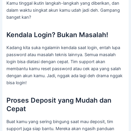
Kamu tinggal ikutin langkah-langkah yang diberikan, dan
dalam waktu singkat akun kamu udah jadi deh. Gampang
banget kan?
Kendala Login? Bukan Masalah!
Kadang kita suka ngalamin kendala saat login, entah lupa
password atau masalah teknis lainnya. Semua masalah
login bisa diatasi dengan cepat. Tim support akan
membantu kamu reset password atau cek apa yang salah
dengan akun kamu. Jadi, nggak ada lagi deh drama nggak
bisa login!
Proses Deposit yang Mudah dan
Cepat
Buat kamu yang sering bingung saat mau deposit, tim
support juga siap bantu. Mereka akan ngasih panduan