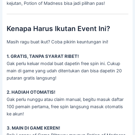
kejutan, Potion of Madness bisa jadi pilihan pas!
Kenapa Harus Ikutan Event Ini?
Masih ragu buat ikut? Coba pikirin keuntungan ini!
1. GRATIS, TANPA SYARAT RIBET!
Gak perlu keluar modal buat dapetin free spin ini. Cukup
main di game yang udah ditentukan dan bisa dapetin 20
putaran gratis langsung!
2. HADIAH OTOMATIS!
Gak perlu nunggu atau claim manual, begitu masuk daftar
100 pemain pertama, free spin langsung masuk otomatis
ke akun!
3. MAIN DI GAME KEREN!