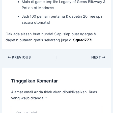
Main di game terpilih: Legacy of Gems Blitzway &
Potion of Madness
Jadi 100 pemain pertama & dapetin 20 free spin
secara otomatis!
Gak ada alasan buat nunda! Siap-siap buat ngegas &
dapetin putaran gratis sekarang juga di
Squad777
!
PREVIOUS
NEXT
Tinggalkan Komentar
Alamat email Anda tidak akan dipublikasikan.
Ruas
yang wajib ditandai
*
Ketik