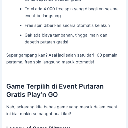
Total ada 4.000 free spin yang dibagikan selama
event berlangsung
Free spin diberikan secara otomatis ke akun
Gak ada biaya tambahan, tinggal main dan
dapetin putaran gratis!
Super gampang kan? Asal jadi salah satu dari 100 pemain
pertama, free spin langsung masuk otomatis!
Game Terpilih di Event Putaran
Gratis Play’n GO
Nah, sekarang kita bahas game yang masuk dalam event
ini biar makin semangat buat ikut!