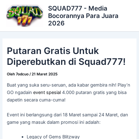
Lewati
SQUAD777 - Media
ke
Bocorannya Para Juara
konten
2026
Putaran Gratis Untuk
Diperebutkan di Squad777!
Oleh
7odcuo
/
21 Maret 2025
Buat yang suka seru-seruan, ada kabar gembira nih! Play’n
GO ngadain
event spesial
4.000 putaran gratis yang bisa
dapetin secara cuma-cuma!
Event ini berlangsung dari 18 Maret sampai 24 Maret, dan
game yang masuk dalam promosi ini adalah:
Legacy of Gems Blitzway