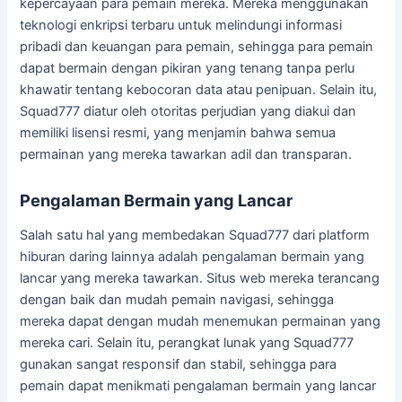
kepercayaan para pemain mereka. Mereka menggunakan
teknologi enkripsi terbaru untuk melindungi informasi
pribadi dan keuangan para pemain, sehingga para pemain
dapat bermain dengan pikiran yang tenang tanpa perlu
khawatir tentang kebocoran data atau penipuan. Selain itu,
Squad777 diatur oleh otoritas perjudian yang diakui dan
memiliki lisensi resmi, yang menjamin bahwa semua
permainan yang mereka tawarkan adil dan transparan.
Pengalaman Bermain yang Lancar
Salah satu hal yang membedakan Squad777 dari platform
hiburan daring lainnya adalah pengalaman bermain yang
lancar yang mereka tawarkan. Situs web mereka terancang
dengan baik dan mudah pemain navigasi, sehingga
mereka dapat dengan mudah menemukan permainan yang
mereka cari. Selain itu, perangkat lunak yang Squad777
gunakan sangat responsif dan stabil, sehingga para
pemain dapat menikmati pengalaman bermain yang lancar