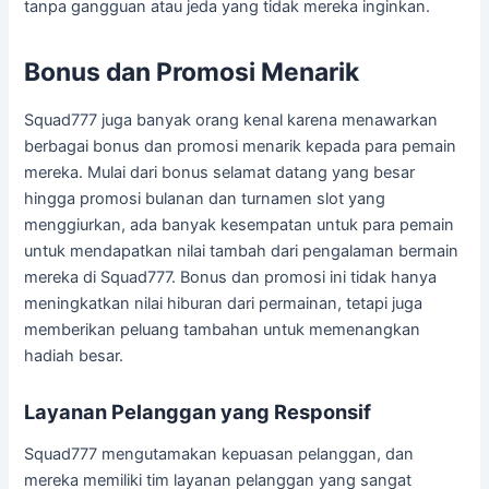
tanpa gangguan atau jeda yang tidak mereka inginkan.
Bonus dan Promosi Menarik
Squad777 juga banyak orang kenal karena menawarkan
berbagai bonus dan promosi menarik kepada para pemain
mereka. Mulai dari bonus selamat datang yang besar
hingga promosi bulanan dan turnamen slot yang
menggiurkan, ada banyak kesempatan untuk para pemain
untuk mendapatkan nilai tambah dari pengalaman bermain
mereka di Squad777. Bonus dan promosi ini tidak hanya
meningkatkan nilai hiburan dari permainan, tetapi juga
memberikan peluang tambahan untuk memenangkan
hadiah besar.
Layanan Pelanggan yang Responsif
Squad777 mengutamakan kepuasan pelanggan, dan
mereka memiliki tim layanan pelanggan yang sangat