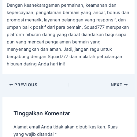
Dengan keanekaragaman permainan, keamanan dan
kepercayaan, pengalaman bermain yang lancar, bonus dan
promosi menarik, layanan pelanggan yang responsif, dan
umpan balik positif dari para pemain, Squad777 merupakan
platform hiburan daring yang dapat diandalkan bagi siapa
pun yang mencari pengalaman bermain yang
menyenangkan dan aman. Jadi, jangan ragu untuk
bergabung dengan Squad777 dan mulailah petualangan
hiburan daring Anda hari ini!
PREVIOUS
NEXT
Tinggalkan Komentar
Alamat email Anda tidak akan dipublikasikan.
Ruas
yang wajib ditandai
*