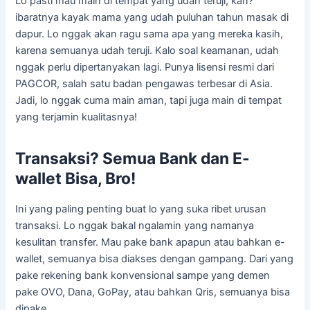
Lo pasti mau main di tempat yang udah teruji, kan?
ibaratnya kayak mama yang udah puluhan tahun masak di
dapur. Lo nggak akan ragu sama apa yang mereka kasih,
karena semuanya udah teruji. Kalo soal keamanan, udah
nggak perlu dipertanyakan lagi. Punya lisensi resmi dari
PAGCOR, salah satu badan pengawas terbesar di Asia.
Jadi, lo nggak cuma main aman, tapi juga main di tempat
yang terjamin kualitasnya!
Transaksi? Semua Bank dan E-
wallet Bisa, Bro!
Ini yang paling penting buat lo yang suka ribet urusan
transaksi. Lo nggak bakal ngalamin yang namanya
kesulitan transfer. Mau pake bank apapun atau bahkan e-
wallet, semuanya bisa diakses dengan gampang. Dari yang
pake rekening bank konvensional sampe yang demen
pake OVO, Dana, GoPay, atau bahkan Qris, semuanya bisa
dipake.