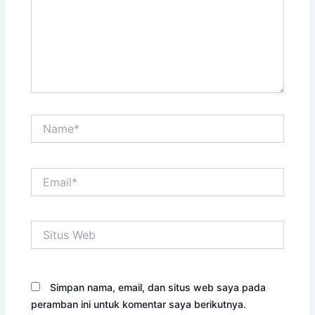
Name*
Email*
Situs
Web
Simpan nama, email, dan situs web saya pada
peramban ini untuk komentar saya berikutnya.