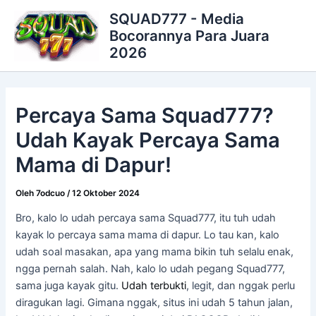
Lewati
SQUAD777 - Media
ke
Bocorannya Para Juara
konten
2026
Percaya Sama Squad777?
Udah Kayak Percaya Sama
Mama di Dapur!
Oleh
7odcuo
/
12 Oktober 2024
Bro, kalo lo udah percaya sama Squad777, itu tuh udah
kayak lo percaya sama mama di dapur. Lo tau kan, kalo
udah soal masakan, apa yang mama bikin tuh selalu enak,
ngga pernah salah. Nah, kalo lo udah pegang Squad777,
sama juga kayak gitu.
Udah terbukti
, legit, dan nggak perlu
diragukan lagi. Gimana nggak, situs ini udah 5 tahun jalan,