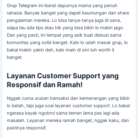
Grup Telegram ini ibarat dapurnya mama yang penuh
rahasia. Banyak banget yang dapet keuntungan dan share
pengalaman mereka. Lo bisa tanya-tanya juga di sana,
siapa tau ada tips atau trik yang bisa bikin lo makin jago.
Dan yang pasti, ini tempat yang asik buat diskusi sama
komunitas yang solid banget. Kalo lo udah masuk grup, lo
bakal makin yakin deh, kalo main di sini tuh worth it
banget.
Layanan Customer Support yang
Responsif dan Ramah!
Nggak cuma urusan transaksi dan kemenangan yang bikin
lo betah, tapi juga soal layanan customer support. Lo bakal
ngerasa kayak ngobrol sama temen lama pas lagi ada
masalah. Layanan mereka ramah banget, nggak kaku, dan
pastinya responsif.