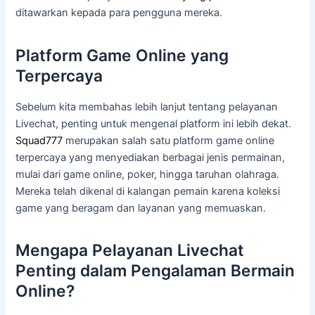
ditawarkan kepada para pengguna mereka.
Platform Game Online yang
Terpercaya
Sebelum kita membahas lebih lanjut tentang pelayanan
Livechat, penting untuk mengenal platform ini lebih dekat.
Squad777
merupakan salah satu platform game online
terpercaya yang menyediakan berbagai jenis permainan,
mulai dari game online, poker, hingga taruhan olahraga.
Mereka telah dikenal di kalangan pemain karena koleksi
game yang beragam dan layanan yang memuaskan.
Mengapa Pelayanan Livechat
Penting dalam Pengalaman Bermain
Online?