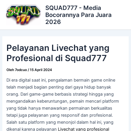
Lewati
SQUAD777 - Media
ke
Bocorannya Para Juara
konten
2026
Pelayanan Livechat yang
Profesional di Squad777
Oleh
7odcuo
/
15 April 2024
Di era digital saat ini, pengalaman bermain game online
telah menjadi bagian penting dari gaya hidup banyak
orang. Dari game-game berbasis strategi hingga yang
mengandalkan keberuntungan, pemain mencari platform
yang tidak hanya menawarkan permainan berkualitas
tetapi juga pelayanan yang responsif dan profesional.
Salah satu platform yang menonjol dalam hal ini, yang
dikenal karena pelayanan
Livechat yang profesional