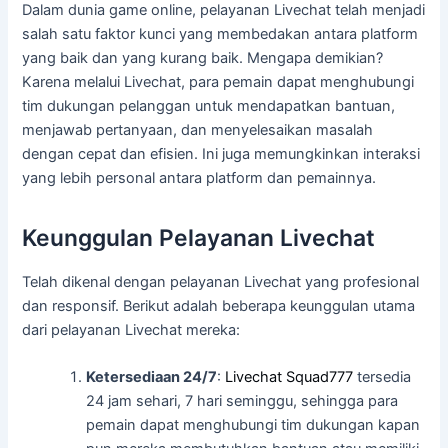
Dalam dunia game online, pelayanan Livechat telah menjadi
salah satu faktor kunci yang membedakan antara platform
yang baik dan yang kurang baik. Mengapa demikian?
Karena melalui Livechat, para pemain dapat menghubungi
tim dukungan pelanggan untuk mendapatkan bantuan,
menjawab pertanyaan, dan menyelesaikan masalah
dengan cepat dan efisien. Ini juga memungkinkan interaksi
yang lebih personal antara platform dan pemainnya.
Keunggulan Pelayanan Livechat
Telah dikenal dengan pelayanan Livechat yang profesional
dan responsif. Berikut adalah beberapa keunggulan utama
dari pelayanan Livechat mereka:
Ketersediaan 24/7
:
Livechat Squad777
tersedia
24 jam sehari, 7 hari seminggu, sehingga para
pemain dapat menghubungi tim dukungan kapan