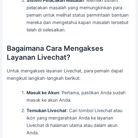
Sistem Pelacakan Masalah
: Memiliki sistem
pelacakan masalah yang memungkinkan para
pemain untuk melihat status permintaan bantuan
mereka dan mengetahui kapan masalah tersebut
telah di selesaikan.
Bagaimana Cara Mengakses
Layanan Livechat?
Untuk mengakses layanan Livechat, para pemain dapat
mengikuti langkah-langkah berikut:
Masuk ke Akun
: Pertama, pastikan Anda sudah
masuk ke akun Anda.
Temukan Livechat
: Cari tombol Livechat atau
ikon yang mengarahkan Anda ke layanan
Livechat di halaman utama atau dalam akun
Anda.