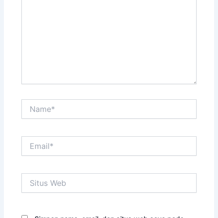
sini..
Name*
Email*
Situs
Web