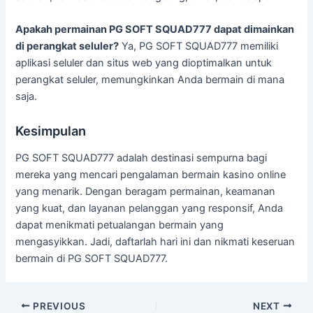
Apakah permainan PG SOFT SQUAD777 dapat dimainkan
di perangkat seluler?
Ya, PG SOFT SQUAD777 memiliki
aplikasi seluler dan situs web yang dioptimalkan untuk
perangkat seluler, memungkinkan Anda bermain di mana
saja.
Kesimpulan
PG SOFT SQUAD777 adalah destinasi sempurna bagi
mereka yang mencari pengalaman bermain kasino online
yang menarik. Dengan beragam permainan, keamanan
yang kuat, dan layanan pelanggan yang responsif, Anda
dapat menikmati petualangan bermain yang
mengasyikkan. Jadi, daftarlah hari ini dan nikmati keseruan
bermain di PG SOFT SQUAD777.
PREVIOUS
NEXT