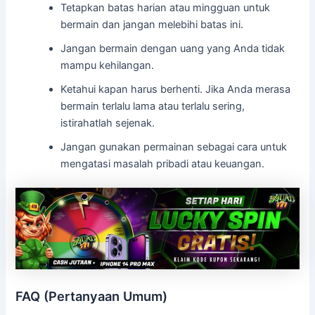
Tetapkan batas harian atau mingguan untuk
bermain dan jangan melebihi batas ini.
Jangan bermain dengan uang yang Anda tidak
mampu kehilangan.
Ketahui kapan harus berhenti. Jika Anda merasa
bermain terlalu lama atau terlalu sering,
istirahatlah sejenak.
Jangan gunakan permainan sebagai cara untuk
mengatasi masalah pribadi atau keuangan.
FAQ (Pertanyaan Umum)