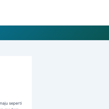
maju seperti