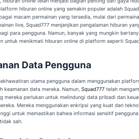
i, hiburan online telah menjadi bagian penting dari gaya hi
platform hiburan online yang semakin populer adalah Squad
agai macam permainan yang tersedia, mulai dari permaina
ainan live, Squad777 menjanjikan pengalaman hiburan yan
 bagi para pengguna. Namun, banyak yang mungkin bertany
 untuk menikmati hiburan online di platform seperti Squa
nan Data Pengguna
 kekhawatiran utama pengguna dalam menggunakan platfor
lah keamanan data mereka. Namun,
Squad777
telah mengamb
g mereka perlukan untuk melindungi data pribadi dan keu
ereka. Mereka menggunakan enkripsi yang kuat dan tekno
nggi untuk memastikan bahwa informasi sensitif pengguna
tidak sah.