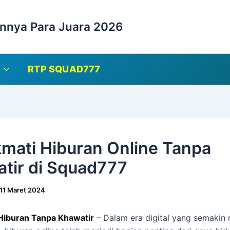
nnya Para Juara 2026
RTP SQUAD777
mati Hiburan Online Tanpa
tir di Squad777
11 Maret 2024
Hiburan Tanpa Khawatir
– Dalam era digital yang semakin 