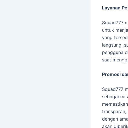
Layanan Pe
Squad777 m
untuk menj
yang tersed
langsung, s
pengguna d
saat mengg
Promosi da
Squad777 m
sebagai ca
memastikan 
transparan,
dengan ama
akan diberi