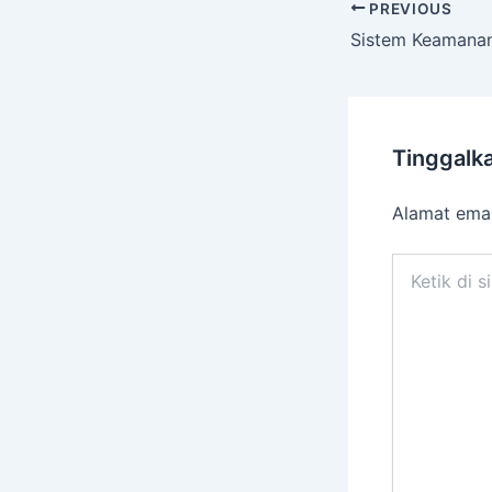
PREVIOUS
Tinggalk
Alamat emai
Ketik
di
sini..