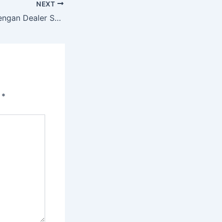
NEXT
Permainan Live dengan Dealer Sungguhan di Squad777
i
*