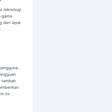
i teknologi
e-game
g dari layar
l
 pengguna.
mingguan
i tambah
memberikan
m ini.