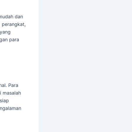
 mudah dan
i perangkat,
 yang
ngan para
al. Para
i masalah
siap
engalaman