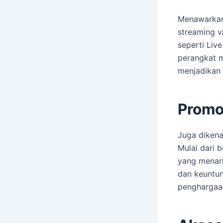
Menawarkan 
streaming 
seperti Live
perangkat m
menjadikan
Promo
Juga diken
Mulai dari 
yang menari
dan keuntun
penghargaa