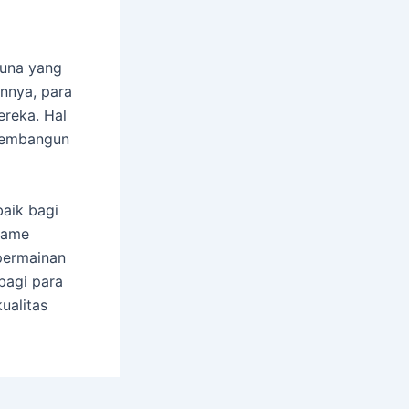
guna yang
innya, para
ereka. Hal
 membangun
baik bagi
game
 permainan
bagi para
ualitas