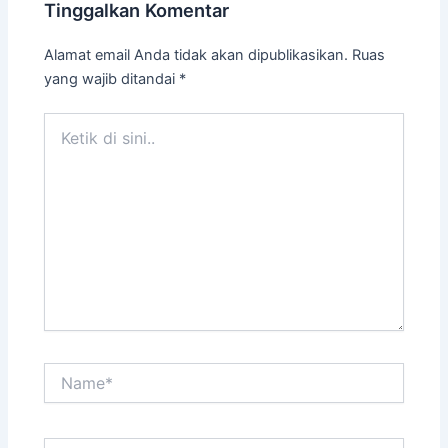
Tinggalkan Komentar
Alamat email Anda tidak akan dipublikasikan.
Ruas
yang wajib ditandai
*
Ketik
di
sini..
Name*
Email*