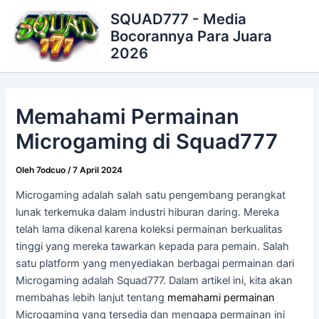
Lewati
SQUAD777 - Media
ke
Bocorannya Para Juara
konten
2026
Memahami Permainan
Microgaming di Squad777
Oleh
7odcuo
/
7 April 2024
Microgaming adalah salah satu pengembang perangkat
lunak terkemuka dalam industri hiburan daring. Mereka
telah lama dikenal karena koleksi permainan berkualitas
tinggi yang mereka tawarkan kepada para pemain. Salah
satu platform yang menyediakan berbagai permainan dari
Microgaming adalah Squad777. Dalam artikel ini, kita akan
membahas lebih lanjut tentang
memahami permainan
Microgaming yang tersedia dan mengapa permainan ini