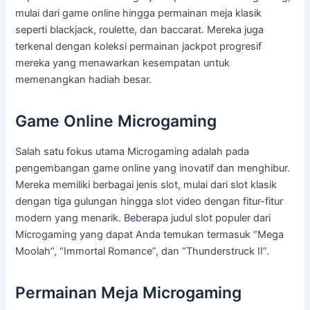
mulai dari game online hingga permainan meja klasik
seperti blackjack, roulette, dan baccarat. Mereka juga
terkenal dengan koleksi permainan jackpot progresif
mereka yang menawarkan kesempatan untuk
memenangkan hadiah besar.
Game Online Microgaming
Salah satu fokus utama Microgaming adalah pada
pengembangan game online yang inovatif dan menghibur.
Mereka memiliki berbagai jenis slot, mulai dari slot klasik
dengan tiga gulungan hingga slot video dengan fitur-fitur
modern yang menarik. Beberapa judul slot populer dari
Microgaming yang dapat Anda temukan termasuk “Mega
Moolah”, “Immortal Romance”, dan “Thunderstruck II”.
Permainan Meja Microgaming