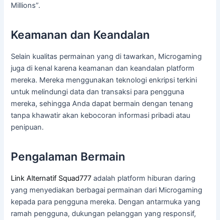
Millions”.
Keamanan dan Keandalan
Selain kualitas permainan yang di tawarkan, Microgaming
juga di kenal karena keamanan dan keandalan platform
mereka. Mereka menggunakan teknologi enkripsi terkini
untuk melindungi data dan transaksi para pengguna
mereka, sehingga Anda dapat bermain dengan tenang
tanpa khawatir akan kebocoran informasi pribadi atau
penipuan.
Pengalaman Bermain
Link Alternatif Squad777
adalah platform hiburan daring
yang menyediakan berbagai permainan dari Microgaming
kepada para pengguna mereka. Dengan antarmuka yang
ramah pengguna, dukungan pelanggan yang responsif,