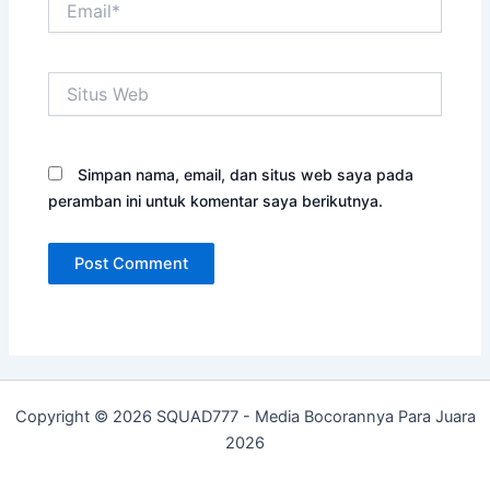
Situs
Web
Simpan nama, email, dan situs web saya pada
peramban ini untuk komentar saya berikutnya.
Copyright © 2026 SQUAD777 - Media Bocorannya Para Juara
2026