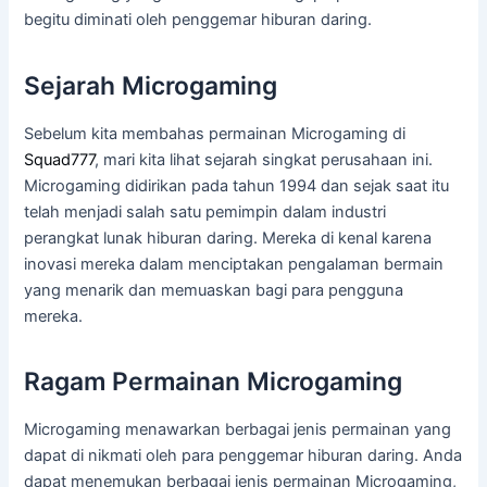
begitu diminati oleh penggemar hiburan daring.
Sejarah Microgaming
Sebelum kita membahas permainan Microgaming di
Squad777
, mari kita lihat sejarah singkat perusahaan ini.
Microgaming didirikan pada tahun 1994 dan sejak saat itu
telah menjadi salah satu pemimpin dalam industri
perangkat lunak hiburan daring. Mereka di kenal karena
inovasi mereka dalam menciptakan pengalaman bermain
yang menarik dan memuaskan bagi para pengguna
mereka.
Ragam Permainan Microgaming
Microgaming menawarkan berbagai jenis permainan yang
dapat di nikmati oleh para penggemar hiburan daring. Anda
dapat menemukan berbagai jenis permainan Microgaming,