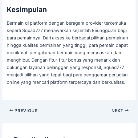
Kesimpulan
Bermain di platform dengan beragam provider terkemuka
seperti Squad777 menawarkan sejumlah keunggulan bagi
para pemainnya. Dari akses ke berbagai pilihan permainan
hingga kualitas permainan yang tinggi, para pemain dapat
menikmati pengalaman bermain yang memuaskan dan
menghibur. Dengan fitur-fitur bonus yang menarik dan
dukungan layanan pelanggan yang responsif, Squad777
menjadi pilihan yang tepat bagi para penggemar perjudian
online yang mencari platform terpercaya dan berkualitas.
PREVIOUS
NEXT