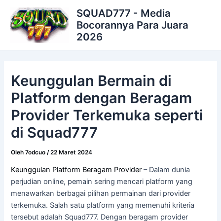
Lewati
SQUAD777 - Media
ke
Bocorannya Para Juara
konten
2026
Keunggulan Bermain di
Platform dengan Beragam
Provider Terkemuka seperti
di Squad777
Oleh
7odcuo
/
22 Maret 2024
Keunggulan Platform Beragam Provider
– Dalam dunia
perjudian online, pemain sering mencari platform yang
menawarkan berbagai pilihan permainan dari provider
terkemuka. Salah satu platform yang memenuhi kriteria
tersebut adalah Squad777. Dengan beragam provider