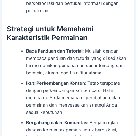
berkolaborasi dan bertukar informasi dengan
pemain lain.
Strategi untuk Memahami
Karakteristik Permainan
Baca Panduan dan Tutorial:
Mulailah dengan
membaca panduan dan tutorial yang di sediakan.
Ini memberikan pemahaman dasar tentang cara
bermain, aturan, dan fitur-fitur utama.
Ikuti Perkembangan Konten:
Tetap terupdate
dengan perkembangan konten baru. Hal ini
membantu Anda memahami perubahan dalam
permainan dan menyesuaikan strategi Anda
sesuai kebutuhan.
Bergabung dalam Komunitas:
Bergabunglah
dengan komunitas pemain untuk berdiskusi,