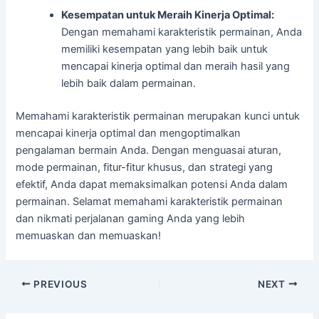
Kesempatan untuk Meraih Kinerja Optimal:
Dengan memahami karakteristik permainan, Anda
memiliki kesempatan yang lebih baik untuk
mencapai kinerja optimal dan meraih hasil yang
lebih baik dalam permainan.
Memahami karakteristik permainan merupakan kunci untuk
mencapai kinerja optimal dan mengoptimalkan
pengalaman bermain Anda. Dengan menguasai aturan,
mode permainan, fitur-fitur khusus, dan strategi yang
efektif, Anda dapat memaksimalkan potensi Anda dalam
permainan. Selamat memahami karakteristik permainan
dan nikmati perjalanan gaming Anda yang lebih
memuaskan dan memuaskan!
PREVIOUS
NEXT