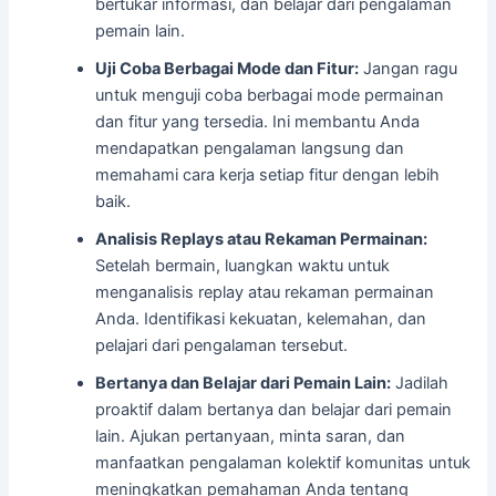
bertukar informasi, dan belajar dari pengalaman
pemain lain.
Uji Coba Berbagai Mode dan Fitur:
Jangan ragu
untuk menguji coba berbagai mode permainan
dan fitur yang tersedia. Ini membantu Anda
mendapatkan pengalaman langsung dan
memahami cara kerja setiap fitur dengan lebih
baik.
Analisis Replays atau Rekaman Permainan:
Setelah bermain, luangkan waktu untuk
menganalisis replay atau rekaman permainan
Anda. Identifikasi kekuatan, kelemahan, dan
pelajari dari pengalaman tersebut.
Bertanya dan Belajar dari Pemain Lain:
Jadilah
proaktif dalam bertanya dan belajar dari pemain
lain. Ajukan pertanyaan, minta saran, dan
manfaatkan pengalaman kolektif komunitas untuk
meningkatkan pemahaman Anda tentang