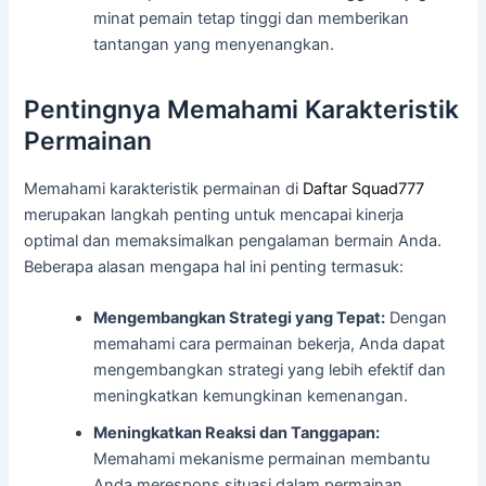
minat pemain tetap tinggi dan memberikan
tantangan yang menyenangkan.
Pentingnya Memahami Karakteristik
Permainan
Memahami karakteristik permainan di
Daftar Squad777
merupakan langkah penting untuk mencapai kinerja
optimal dan memaksimalkan pengalaman bermain Anda.
Beberapa alasan mengapa hal ini penting termasuk:
Mengembangkan Strategi yang Tepat:
Dengan
memahami cara permainan bekerja, Anda dapat
mengembangkan strategi yang lebih efektif dan
meningkatkan kemungkinan kemenangan.
Meningkatkan Reaksi dan Tanggapan:
Memahami mekanisme permainan membantu
Anda merespons situasi dalam permainan