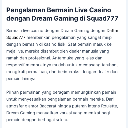
Pengalaman Bermain Live Casino
dengan Dream Gaming di Squad777
Bermain live casino dengan Dream Gaming dengan
Daftar
Squad777
memberikan pengalaman yang sangat mirip
dengan bermain di kasino fisik. Saat pemain masuk ke
meja live, mereka disambut oleh dealer manusia yang
ramah dan profesional. Antarmuka yang jelas dan
responsif membuatnya mudah untuk memasang taruhan,
mengikuti permainan, dan berinteraksi dengan dealer dan
pemain lainnya.
Pilihan permainan yang beragam memungkinkan pemain
untuk menyesuaikan pengalaman bermain mereka. Dari
atmosfer glamor Baccarat hingga putaran intens Roulette,
Dream Gaming menyajikan variasi yang memikat bagi
pemain dengan berbagai selera.