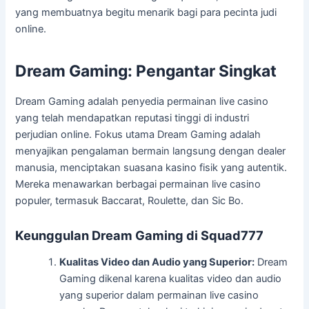
yang membuatnya begitu menarik bagi para pecinta judi
online.
Dream Gaming: Pengantar Singkat
Dream Gaming adalah penyedia permainan live casino
yang telah mendapatkan reputasi tinggi di industri
perjudian online. Fokus utama Dream Gaming adalah
menyajikan pengalaman bermain langsung dengan dealer
manusia, menciptakan suasana kasino fisik yang autentik.
Mereka menawarkan berbagai permainan live casino
populer, termasuk Baccarat, Roulette, dan Sic Bo.
Keunggulan Dream Gaming di Squad777
Kualitas Video dan Audio yang Superior:
Dream
Gaming dikenal karena kualitas video dan audio
yang superior dalam permainan live casino