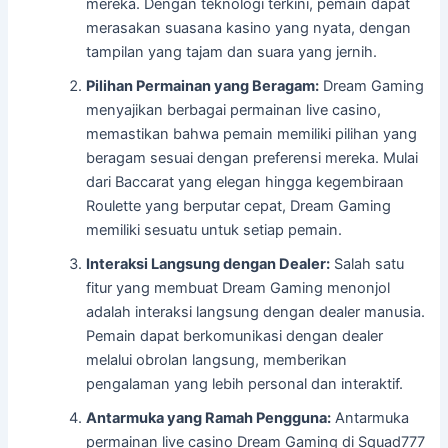
mereka. Dengan teknologi terkini, pemain dapat
merasakan suasana kasino yang nyata, dengan
tampilan yang tajam dan suara yang jernih.
Pilihan Permainan yang Beragam:
Dream Gaming
menyajikan berbagai permainan live casino,
memastikan bahwa pemain memiliki pilihan yang
beragam sesuai dengan preferensi mereka. Mulai
dari Baccarat yang elegan hingga kegembiraan
Roulette yang berputar cepat, Dream Gaming
memiliki sesuatu untuk setiap pemain.
Interaksi Langsung dengan Dealer:
Salah satu
fitur yang membuat Dream Gaming menonjol
adalah interaksi langsung dengan dealer manusia.
Pemain dapat berkomunikasi dengan dealer
melalui obrolan langsung, memberikan
pengalaman yang lebih personal dan interaktif.
Antarmuka yang Ramah Pengguna:
Antarmuka
permainan live casino Dream Gaming di Squad777