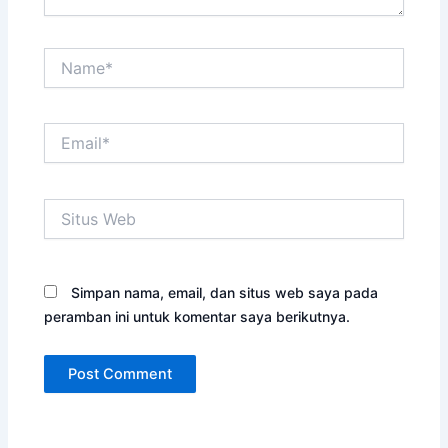
Name*
Email*
Situs
Web
Simpan nama, email, dan situs web saya pada
peramban ini untuk komentar saya berikutnya.