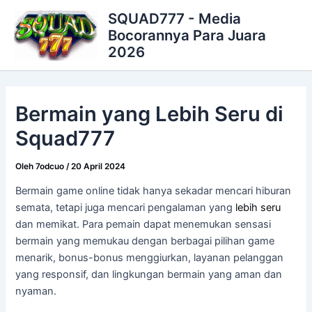
Lewati
SQUAD777 - Media
ke
Bocorannya Para Juara
konten
2026
Bermain yang Lebih Seru di
Squad777
Oleh
7odcuo
/
20 April 2024
Bermain game online tidak hanya sekadar mencari hiburan
semata, tetapi juga mencari pengalaman yang
lebih seru
dan memikat. Para pemain dapat menemukan sensasi
bermain yang memukau dengan berbagai pilihan game
menarik, bonus-bonus menggiurkan, layanan pelanggan
yang responsif, dan lingkungan bermain yang aman dan
nyaman.