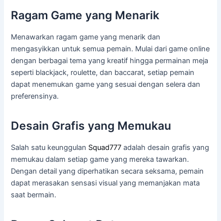
Ragam Game yang Menarik
Menawarkan ragam game yang menarik dan
mengasyikkan untuk semua pemain. Mulai dari game online
dengan berbagai tema yang kreatif hingga permainan meja
seperti blackjack, roulette, dan baccarat, setiap pemain
dapat menemukan game yang sesuai dengan selera dan
preferensinya.
Desain Grafis yang Memukau
Salah satu keunggulan
Squad777
adalah desain grafis yang
memukau dalam setiap game yang mereka tawarkan.
Dengan detail yang diperhatikan secara seksama, pemain
dapat merasakan sensasi visual yang memanjakan mata
saat bermain.