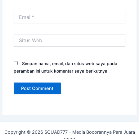
Email*
Situs
Web
Simpan nama, email, dan situs web saya pada
peramban ini untuk komentar saya berikutnya.
Copyright © 2026 SQUAD777 - Media Bocorannya Para Juara