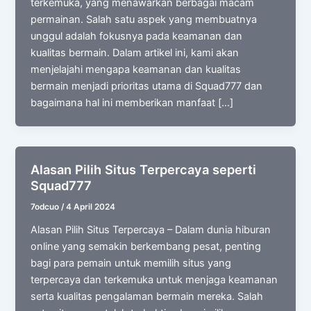
terkemuka, yang menawarkan berbagai macam
permainan. Salah satu aspek yang membuatnya
unggul adalah fokusnya pada keamanan dan
kualitas bermain. Dalam artikel ini, kami akan
menjelajahi mengapa keamanan dan kualitas
bermain menjadi prioritas utama di Squad777 dan
bagaimana hal ini memberikan manfaat […]
Alasan Pilih Situs Terpercaya seperti
Squad777
7odcuo
/
4 April 2024
Alasan Pilih Situs Terpercaya – Dalam dunia hiburan
online yang semakin berkembang pesat, penting
bagi para pemain untuk memilih situs yang
terpercaya dan terkemuka untuk menjaga keamanan
serta kualitas pengalaman bermain mereka. Salah