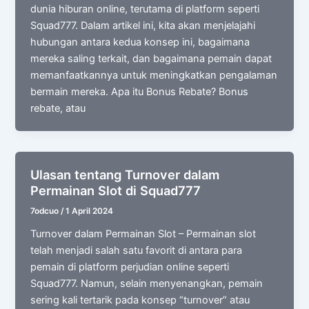
dunia hiburan online, terutama di platform seperti
Squad777. Dalam artikel ini, kita akan menjelajahi
hubungan antara kedua konsep ini, bagaimana
mereka saling terkait, dan bagaimana pemain dapat
memanfaatkannya untuk meningkatkan pengalaman
bermain mereka. Apa itu Bonus Rebate? Bonus
rebate, atau
Ulasan tentang Turnover dalam
Permainan Slot di Squad777
7odcuo
/
1 April 2024
Turnover dalam Permainan Slot – Permainan slot
telah menjadi salah satu favorit di antara para
pemain di platform perjudian online seperti
Squad777. Namun, selain menyenangkan, pemain
sering kali tertarik pada konsep “turnover” atau