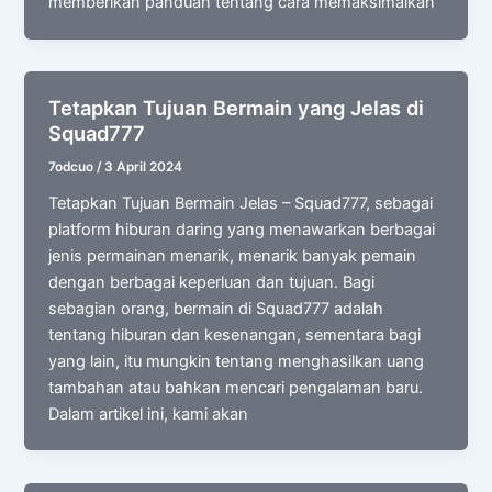
memberikan panduan tentang cara memaksimalkan
Tetapkan Tujuan Bermain yang Jelas di
Squad777
7odcuo
/
3 April 2024
Tetapkan Tujuan Bermain Jelas – Squad777, sebagai
platform hiburan daring yang menawarkan berbagai
jenis permainan menarik, menarik banyak pemain
dengan berbagai keperluan dan tujuan. Bagi
sebagian orang, bermain di Squad777 adalah
tentang hiburan dan kesenangan, sementara bagi
yang lain, itu mungkin tentang menghasilkan uang
tambahan atau bahkan mencari pengalaman baru.
Dalam artikel ini, kami akan