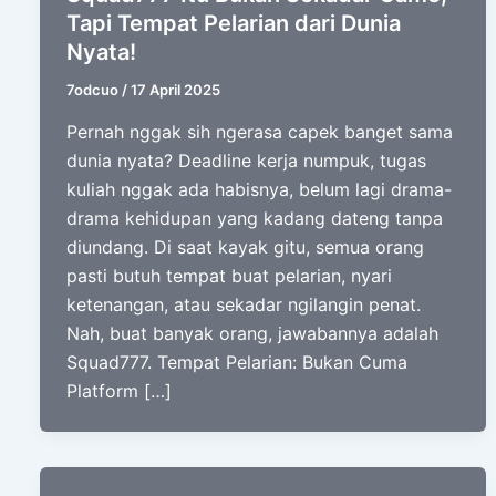
Tapi Tempat Pelarian dari Dunia
Nyata!
7odcuo
/
17 April 2025
Pernah nggak sih ngerasa capek banget sama
dunia nyata? Deadline kerja numpuk, tugas
kuliah nggak ada habisnya, belum lagi drama-
drama kehidupan yang kadang dateng tanpa
diundang. Di saat kayak gitu, semua orang
pasti butuh tempat buat pelarian, nyari
ketenangan, atau sekadar ngilangin penat.
Nah, buat banyak orang, jawabannya adalah
Squad777. Tempat Pelarian: Bukan Cuma
Platform […]