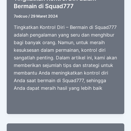
Bermain di Squad777
7odcuo
/
29 Maret 2024
Tingkatkan Kontrol Diri – Bermain di Squad777
adalah pengalaman yang seru dan menghibur
bagi banyak orang. Namun, untuk meraih
kesuksesan dalam permainan, kontrol diri
sangatlah penting. Dalam artikel ini, kami akan
memberikan sejumlah tips dan strategi untuk
membantu Anda meningkatkan kontrol diri
Anda saat bermain di Squad777, sehingga
Anda dapat meraih hasil yang lebih baik